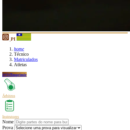
PI
home
Técnico
Matriculados
Atletas
print
Imprimir
Árbitros
Instrutores
Nome
Prova