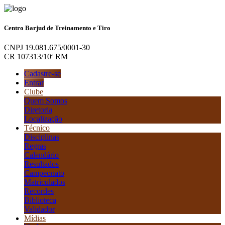
Centro Barjud de Treinamento e Tiro
CNPJ 19.081.675/0001-30
CR 107313/10ª RM
Cadastre-se
Entrar
Clube
Quem Somos
Diretoria
Localização
Técnico
Disciplinas
Regras
Calendário
Resultados
Campeonato
Matriculados
Recordes
Biblioteca
Validador
Mídias