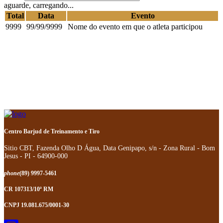
aguarde, carregando...
Total
Data
Evento
9999
99/99/9999
Nome do evento em que o atleta participou
Centro Barjud de Treinamento e Tiro
Sitio CBT, Fazenda Olho D Água, Data Genipapo, s/n - Zona Rural - Bom
Jesus - PI - 64900-000
phone
(89) 9997-5461
CR 107313/10ª RM
CNPJ 19.081.675/0001-30