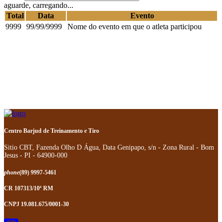
aguarde, carregando...
Total
Data
Evento
9999
99/99/9999
Nome do evento em que o atleta participou
Centro Barjud de Treinamento e Tiro
Sitio CBT, Fazenda Olho D Água, Data Genipapo, s/n - Zona Rural - Bom
Jesus - PI - 64900-000
phone
(89) 9997-5461
CR 107313/10ª RM
CNPJ 19.081.675/0001-30