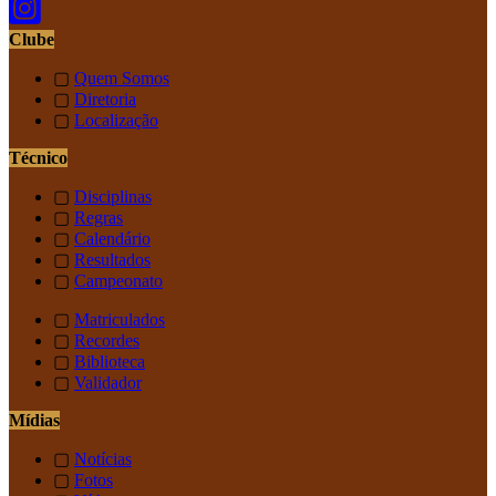
Clube
▢
Quem Somos
▢
Diretoria
▢
Localização
Técnico
▢
Disciplinas
▢
Regras
▢
Calendário
▢
Resultados
▢
Campeonato
▢
Matriculados
▢
Recordes
▢
Biblioteca
▢
Validador
Mídias
▢
Notícias
▢
Fotos