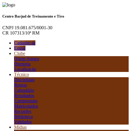
Centro Barjud de Treinamento e Tiro
CNPJ 19.081.675/0001-30
CR 107313/10ª RM
Cadastre-se
Entrar
Clube
Quem Somos
Diretoria
Localização
Técnico
Disciplinas
Regras
Calendário
Resultados
Campeonato
Matriculados
Recordes
Biblioteca
Validador
Mídias