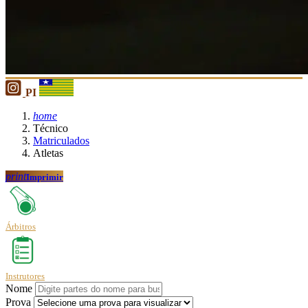
PI
home
Técnico
Matriculados
Atletas
print
Imprimir
Árbitros
Instrutores
Nome
Prova