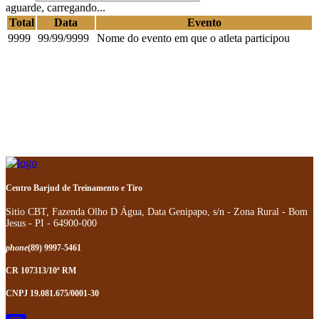
aguarde, carregando...
Total
Data
Evento
9999
99/99/9999
Nome do evento em que o atleta participou
Centro Barjud de Treinamento e Tiro
Sitio CBT, Fazenda Olho D Água, Data Genipapo, s/n - Zona Rural - Bom
Jesus - PI - 64900-000
phone
(89) 9997-5461
CR 107313/10ª RM
CNPJ 19.081.675/0001-30