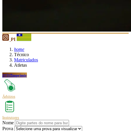
PI
home
Técnico
Matriculados
Atletas
print
Imprimir
Árbitros
Instrutores
Nome
Prova