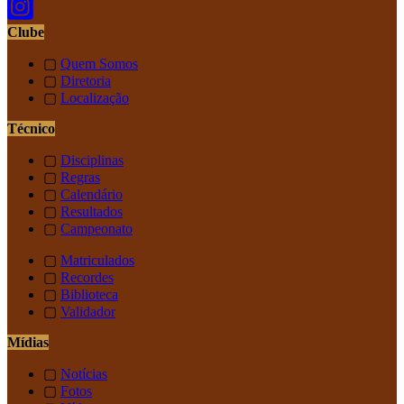
Clube
▢
Quem Somos
▢
Diretoria
▢
Localização
Técnico
▢
Disciplinas
▢
Regras
▢
Calendário
▢
Resultados
▢
Campeonato
▢
Matriculados
▢
Recordes
▢
Biblioteca
▢
Validador
Mídias
▢
Notícias
▢
Fotos