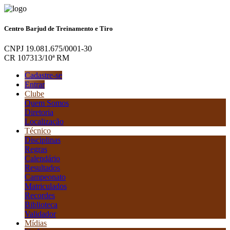
Centro Barjud de Treinamento e Tiro
CNPJ 19.081.675/0001-30
CR 107313/10ª RM
Cadastre-se
Entrar
Clube
Quem Somos
Diretoria
Localização
Técnico
Disciplinas
Regras
Calendário
Resultados
Campeonato
Matriculados
Recordes
Biblioteca
Validador
Mídias