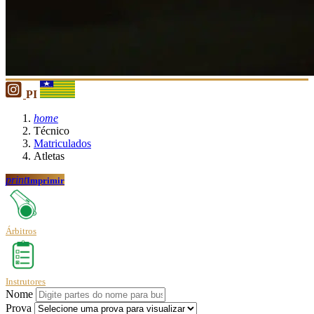
PI
home
Técnico
Matriculados
Atletas
print
Imprimir
Árbitros
Instrutores
Nome
Prova