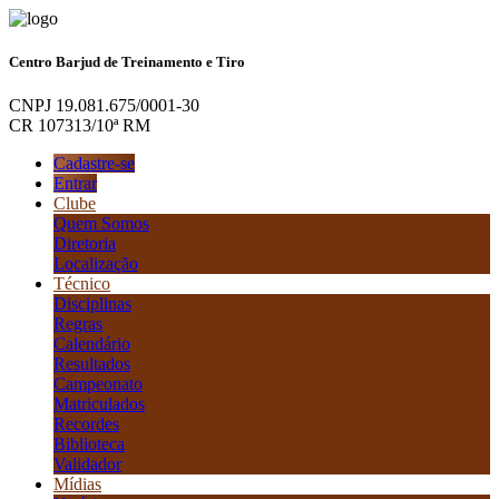
Centro Barjud de Treinamento e Tiro
CNPJ 19.081.675/0001-30
CR 107313/10ª RM
Cadastre-se
Entrar
Clube
Quem Somos
Diretoria
Localização
Técnico
Disciplinas
Regras
Calendário
Resultados
Campeonato
Matriculados
Recordes
Biblioteca
Validador
Mídias