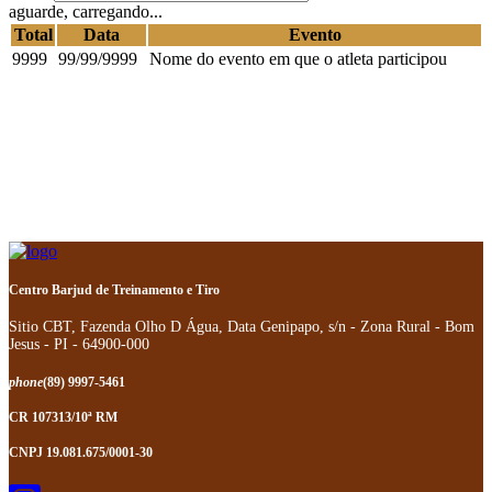
aguarde, carregando...
Total
Data
Evento
9999
99/99/9999
Nome do evento em que o atleta participou
Centro Barjud de Treinamento e Tiro
Sitio CBT, Fazenda Olho D Água, Data Genipapo, s/n - Zona Rural - Bom
Jesus - PI - 64900-000
phone
(89) 9997-5461
CR 107313/10ª RM
CNPJ 19.081.675/0001-30