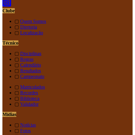
Clube
▢
Quem Somos
▢
Diretoria
▢
Localização
Técnico
▢
Disciplinas
▢
Regras
▢
Calendário
▢
Resultados
▢
Campeonato
▢
Matriculados
▢
Recordes
▢
Biblioteca
▢
Validador
Mídias
▢
Notícias
▢
Fotos